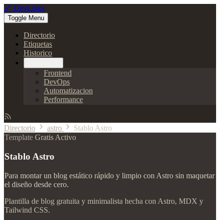
🔗 DevLinks
Toggle Menu
Directorio
Etiquetas
Historico
Explorar
Frontend
DevOps
Automatizacion
Performance
Directorio
astro
Stablo Astro
Template
Gratis
Activo
Stablo Astro
Para montar un blog estático rápido y limpio con Astro sin maquetar
el diseño desde cero.
Plantilla de blog gratuita y minimalista hecha con Astro, MDX y
Tailwind CSS.