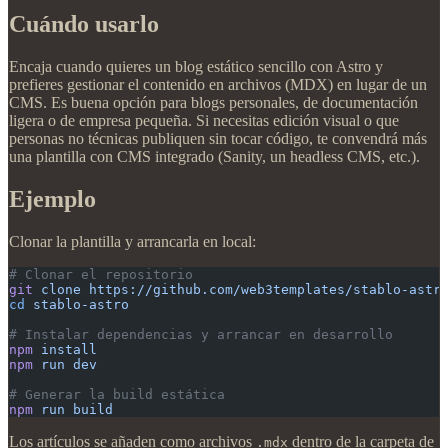
Cuándo usarlo
Encaja cuando quieres un blog estático sencillo con Astro y
prefieres gestionar el contenido en archivos (MDX) en lugar de un
CMS. Es buena opción para blogs personales, de documentación
ligera o de empresa pequeña. Si necesitas edición visual o que
personas no técnicas publiquen sin tocar código, te convendrá más
una plantilla con CMS integrado (Sanity, un headless CMS, etc.).
Ejemplo
Clonar la plantilla y arrancarla en local:
# Clonar el repositorio
git
 clone
 https://github.com/web3templates/stablo-astr
cd
 stablo-astro
# Instalar dependencias y arrancar en desarrollo
npm
 install
npm
 run
 dev
# Generar la build estática
npm
 run
 build
Los artículos se añaden como archivos
dentro de la carpeta de
.mdx