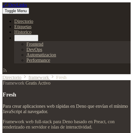
🔗 DevLinks
Toggle Menu
Directorio
Etiquetas
Historico
Explorar
Frontend
DevOps
Automatizacion
Performance
Directorio
framework
Fresh
Framework
Gratis
Activo
Fresh
Para crear aplicaciones web rápidas en Deno que envían el mínimo
JavaScript al navegador.
Framework web full-stack para Deno basado en Preact, con
renderizado en servidor e islas de interactividad.