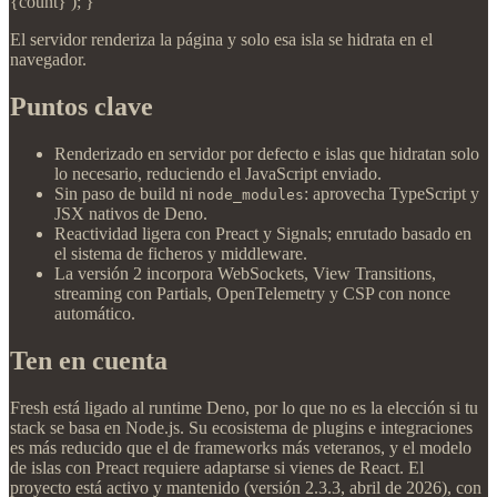
{count} ); }
El servidor renderiza la página y solo esa isla se hidrata en el
navegador.
Puntos clave
Renderizado en servidor por defecto e islas que hidratan solo
lo necesario, reduciendo el JavaScript enviado.
Sin paso de build ni
: aprovecha TypeScript y
node_modules
JSX nativos de Deno.
Reactividad ligera con Preact y Signals; enrutado basado en
el sistema de ficheros y middleware.
La versión 2 incorpora WebSockets, View Transitions,
streaming con Partials, OpenTelemetry y CSP con nonce
automático.
Ten en cuenta
Fresh está ligado al runtime Deno, por lo que no es la elección si tu
stack se basa en Node.js. Su ecosistema de plugins e integraciones
es más reducido que el de frameworks más veteranos, y el modelo
de islas con Preact requiere adaptarse si vienes de React. El
proyecto está activo y mantenido (versión 2.3.3, abril de 2026), con