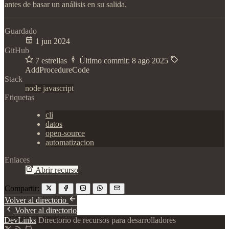
antes de basar un análisis en su salida.
Guardado
1 jun 2024
GitHub
7 estrellas
Último commit:
8 ago 2025
AddProcedureCode
Stack
node
javascript
Etiquetas
cli
datos
open-source
automatizacion
Enlaces
Abrir recurso
Compartir:
Volver al directorio
Volver al directorio
DevLinks
Directorio de recursos para desarrolladores