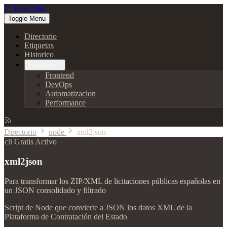
🔗 DevLinks
Toggle Menu
Directorio
Etiquetas
Historico
Explorar
Frontend
DevOps
Automatizacion
Performance
Directorio
node
xml2json
cli
Gratis
Activo
xml2json
Para transformar los ZIP/XML de licitaciones públicas españolas en
un JSON consolidado y filtrado
Script de Node que convierte a JSON los datos XML de la
Plataforma de Contratación del Estado