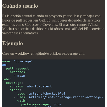
Cuándo usarlo
Es la opción natural cuando tu proyecto ya usa Jest y trabajas con
flujos de pull request en GitHub, sin querer depender de servicios
externos como Codecov o Coveralls. Si usas otro runner (Vitest,
Mocha) o necesitas dashboards históricos más allá del PR, conviene
valorar esas alternativas.
Ejemplo
Crea un workflow en .github/workflows/coverage.yml:
name
: 
'coverage'
on
:
  pull_request
:
    branches
:
      - 
main
jobs
:
  coverage
:
    runs-on
: 
ubuntu-latest
    steps
:
      - 
uses
: 
actions/checkout@v4
      - 
uses
: 
ArtiomTr/jest-coverage-report-action@v2
        with
:
          package-manager
: 
pnpm