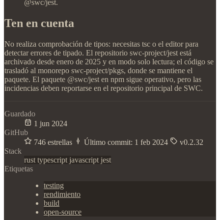
@swc/jest.
Ten en cuenta
No realiza comprobación de tipos: necesitas tsc o el editor para
detectar errores de tipado. El repositorio swc-project/jest está
archivado desde enero de 2025 y en modo solo lectura; el código se
trasladó al monorepo swc-project/pkgs, donde se mantiene el
paquete. El paquete @swc/jest en npm sigue operativo, pero las
incidencias deben reportarse en el repositorio principal de SWC.
Guardado
1 jun 2024
GitHub
746 estrellas
Último commit:
1 feb 2024
v0.2.32
Stack
rust
typescript
javascript
jest
Etiquetas
testing
rendimiento
build
open-source