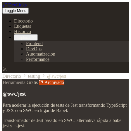
🔗 DevLinks
Toggle Menu
Directorio
Etiquetas
Historico
Explorar
Frontend
DevOps
Automatizacion
Performance
Directorio
testing
@swc/jest
Herramienta
Gratis
Archivado
@swc/jest
Para acelerar la ejecución de tests de Jest transformando TypeScript
y JSX con SWC en lugar de Babel.
Transformador de Jest basado en SWC: alternativa rápida a babel-
jest y ts-jest.