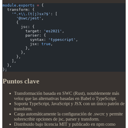
module
.
exports
 =
 {
  transform: {
    '^.+
\\
.(t|j)sx?$'
: [
      '@swc/jest'
,
      {
        jsc: {
          target: 
'es2021'
,
          parser: {
            syntax: 
'typescript'
,
            jsx: 
true
,
          },
        },
      },
    ],
  },
};
Puntos clave
Transformación basada en SWC (Rust), notablemente más
veloz que las alternativas basadas en Babel o TypeScript.
Soporta TypeScript, JavaScript y JSX con un único patrón de
transform.
Carga automáticamente la configuración de .swcrc y permite
sobrescribir opciones de jsc, parser y transform.
Distribuido bajo licencia MIT y publicado en npm como