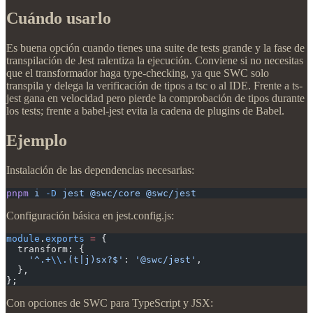
Cuándo usarlo
Es buena opción cuando tienes una suite de tests grande y la fase de
transpilación de Jest ralentiza la ejecución. Conviene si no necesitas
que el transformador haga type-checking, ya que SWC solo
transpila y delega la verificación de tipos a tsc o al IDE. Frente a ts-
jest gana en velocidad pero pierde la comprobación de tipos durante
los tests; frente a babel-jest evita la cadena de plugins de Babel.
Ejemplo
Instalación de las dependencias necesarias:
pnpm
 i
 -D
 jest
 @swc/core
 @swc/jest
Configuración básica en jest.config.js:
module
.
exports
 =
 {
  transform: {
    '^.+
\\
.(t|j)sx?$'
: 
'@swc/jest'
,
  },
};
Con opciones de SWC para TypeScript y JSX: