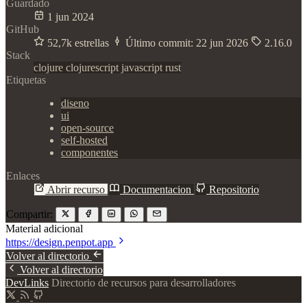
Guardado
1 jun 2024
GitHub
52,7k estrellas
Último commit:
22 jun 2026
2.16.0
Stack
clojure
clojurescript
javascript
rust
Etiquetas
diseno
ui
open-source
self-hosted
componentes
Enlaces
Abrir recurso
Documentacion
Repositorio
Compartir:
Material adicional
https://design.penpot.app
Volver al directorio
Volver al directorio
DevLinks
Directorio de recursos para desarrolladores