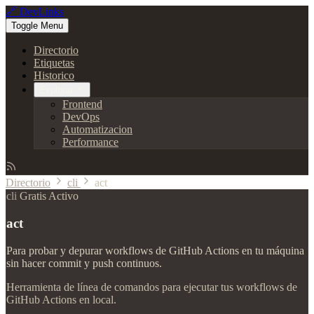
🔗 DevLinks
Toggle Menu
Directorio
Etiquetas
Historico
Explorar
Frontend
DevOps
Automatizacion
Performance
Directorio
cli
act
cli
Gratis
Activo
act
Para probar y depurar workflows de GitHub Actions en tu máquina
sin hacer commit y push continuos.
Herramienta de línea de comandos para ejecutar tus workflows de
GitHub Actions en local.