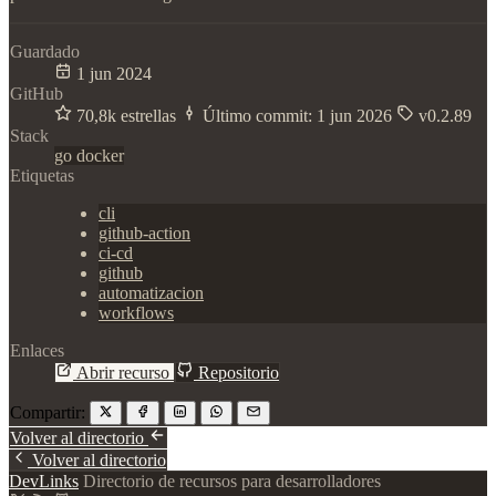
Guardado
1 jun 2024
GitHub
70,8k estrellas
Último commit:
1 jun 2026
v0.2.89
Stack
go
docker
Etiquetas
cli
github-action
ci-cd
github
automatizacion
workflows
Enlaces
Abrir recurso
Repositorio
Compartir:
Volver al directorio
Volver al directorio
DevLinks
Directorio de recursos para desarrolladores