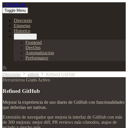
🔗 DevLinks
Toggle Menu
Directorio
Etiquetas
Historico
Explorar
Frontend
DevOps
Automatizacion
Performance
Directorio
github
Refined GitHub
Herramienta
Gratis
Activo
Refined GitHub
Mejorar la experiencia de uso diario de GitHub con funcionalidades
que deberían ser nativas.
Extensión de navegador que mejora la interfaz de GitHub con más
de 300 mejoras: mejor diff, PR reviews más cómodos, atajos de
teclado y mucho más.