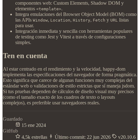
componentes web: Custom Elements, Shadow DOM y
elementos
.
<template>
Integra emulaciones del Browser Object Model (BOM) como
las APIs
,
,
,
y
listas
Window
Location
History
Fetch
URL
para usar.
Integración inmediata y sencilla con herramientas populares
de testing como Jest y Vitest a través de configuraciones
simples.
Ten en cuenta
Al estar centrado en el rendimiento y la velocidad, happy-dom
implementa las especificaciones del navegador de forma pragmática.
Esto significa que carece de algunas funciones muy complejas del
estándar web o validaciones de estilo estrictas que sí maneja jsdom.
Si tus pruebas dependen de cálculos de diseño visual muy precisos
(como el tamaño exacto de los cuadros de texto o layouts
complejos), es preferible usar navegadores reales.
Guardado
15 ene 2024
GitHub
4,5k estrellas
Último commit:
22 jun 2026
v20.10.6