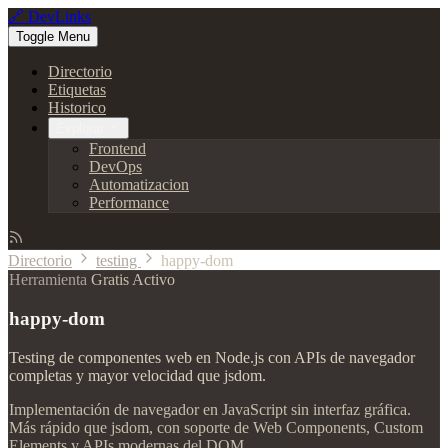
🔗 DevLinks
Toggle Menu
Directorio
Etiquetas
Historico
Explorar
Frontend
DevOps
Automatizacion
Performance
Directorio
testing
happy-dom
Herramienta
Gratis
Activo
happy-dom
Testing de componentes web en Node.js con APIs de navegador
completas y mayor velocidad que jsdom.
Implementación de navegador en JavaScript sin interfaz gráfica.
Más rápido que jsdom, con soporte de Web Components, Custom
Elements y APIs modernas del DOM.