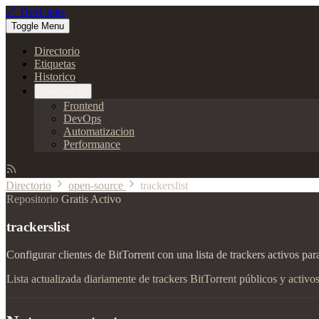
🔗 DevLinks
Toggle Menu
Directorio
Etiquetas
Historico
Explorar
Frontend
DevOps
Automatizacion
Performance
Directorio
open-source
trackerslist
Repositorio
Gratis
Activo
trackerslist
Configurar clientes de BitTorrent con una lista de trackers activos par
Lista actualizada diariamente de trackers BitTorrent públicos y activo