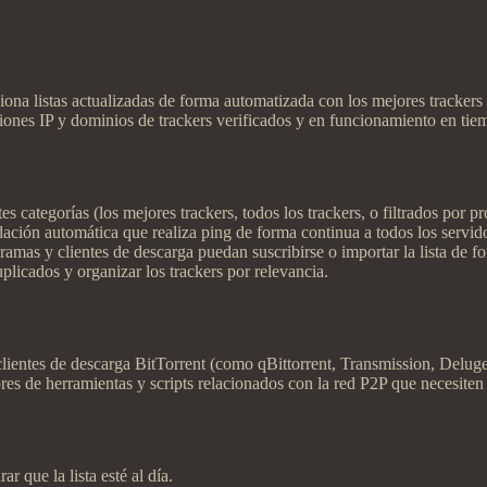
ona listas actualizadas de forma automatizada con los mejores trackers p
cciones IP y dominios de trackers verificados y en funcionamiento en tie
entes categorías (los mejores trackers, todos los trackers, o filtrados
lidación automática que realiza ping de forma continua a todos los servi
mas y clientes de descarga puedan suscribirse o importar la lista de f
uplicados y organizar los trackers por relevancia.
lientes de descarga BitTorrent (como qBittorrent, Transmission, Deluge 
res de herramientas y scripts relacionados con la red P2P que necesiten 
r que la lista esté al día.