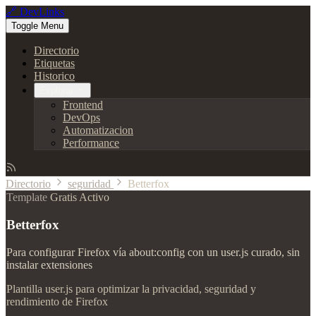
🔗 DevLinks
Toggle Menu
Directorio
Etiquetas
Historico
Explorar
Frontend
DevOps
Automatizacion
Performance
Directorio
seguridad
Betterfox
Template
Gratis
Activo
Betterfox
Para configurar Firefox vía about:config con un user.js curado, sin
instalar extensiones
Plantilla user.js para optimizar la privacidad, seguridad y
rendimiento de Firefox