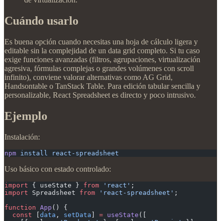
Cuándo usarlo
Es buena opción cuando necesitas una hoja de cálculo ligera y
editable sin la complejidad de un data grid completo. Si tu caso
exige funciones avanzadas (filtros, agrupaciones, virtualización
agresiva, fórmulas complejas o grandes volúmenes con scroll
infinito), conviene valorar alternativas como AG Grid,
Handsontable o TanStack Table. Para edición tabular sencilla y
personalizable, React Spreadsheet es directo y poco intrusivo.
Ejemplo
Instalación:
npm
 install
 react-spreadsheet
Uso básico con estado controlado:
import
 { useState } 
from
 'react'
;
import
 Spreadsheet 
from
 'react-spreadsheet'
;
function
 App
() {
  const
 [
data
, 
setData
] 
=
 useState
([