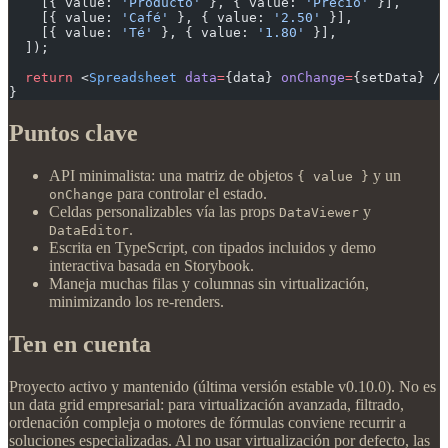
    [{ value: 
'Producto'
 }, { value: 
'Precio'
 }],
    [{ value: 
'Café'
 }, { value: 
'2.50'
 }],
    [{ value: 
'Té'
 }, { value: 
'1.80'
 }],
  ]);
  return
 <
Spreadsheet
 data
=
{data} 
onChange
=
{setData} /
}
Puntos clave
API minimalista: una matriz de objetos
y un
{ value }
para controlar el estado.
onChange
Celdas personalizables vía las props
y
DataViewer
.
DataEditor
Escrita en TypeScript, con tipados incluidos y demo
interactiva basada en Storybook.
Maneja muchas filas y columnas sin virtualización,
minimizando los re-renders.
Ten en cuenta
Proyecto activo y mantenido (última versión estable v0.10.0). No es
un data grid empresarial: para virtualización avanzada, filtrado,
ordenación compleja o motores de fórmulas conviene recurrir a
soluciones especializadas. Al no usar virtualización por defecto, las