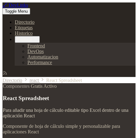
🔗 DevLinks
Toggle Menu
Directorio
Etiquetas
Historico
Explorar
Frontend
DevOps
Automatizacion
Performance
Directorio
react
React Spreadsheet
Componentes
Gratis
Activo
React Spreadsheet
Para añadir una hoja de cálculo editable tipo Excel dentro de una
aplicación React
Componente de hoja de cálculo simple y personalizable para
aplicaciones React