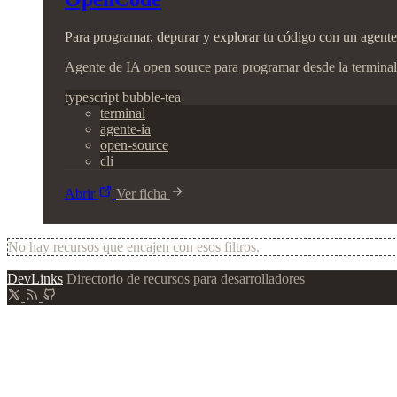
Para programar, depurar y explorar tu código con un agente d
Agente de IA open source para programar desde la terminal
typescript
bubble-tea
terminal
agente-ia
open-source
cli
Abrir
Ver ficha
No hay recursos que encajen con esos filtros.
DevLinks
Directorio de recursos para desarrolladores