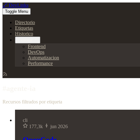
🔗 DevLinks
Toggle Menu
Directorio
Etiquetas
Historico
Explorar
Frontend
DevOps
Automatizacion
Performance
#agente-ia
Recursos filtrados por etiqueta
cli
177,3k
jun 2026
OpenCode