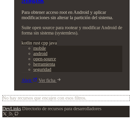
Para obtener acceso root en Android y aplicar
modificaciones sin alterar la partición del sistema.
Suite open source para rootear y modificar Android de
forma sin sistema (systemless).
kotlin
rust
cpp
java
mobile
android
open-source
herramienta
seguridad
Abrir
Ver ficha
No hay recursos que encajen con esos filtros.
DevLinks
Directorio de recursos para desarrolladores