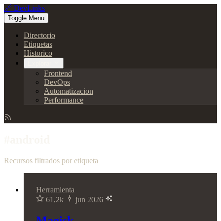
🔗 DevLinks
Toggle Menu
Directorio
Etiquetas
Historico
Explorar
Frontend
DevOps
Automatizacion
Performance
#android
Recursos filtrados por etiqueta
Herramienta
61,2k
jun 2026
Magisk