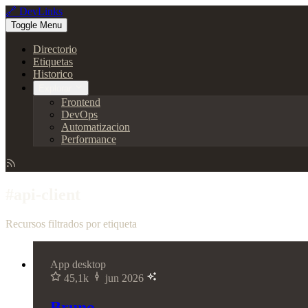
🔗 DevLinks
Toggle Menu
Directorio
Etiquetas
Historico
Explorar
Frontend
DevOps
Automatizacion
Performance
#api-client
Recursos filtrados por etiqueta
App desktop
45,1k
jun 2026
Bruno