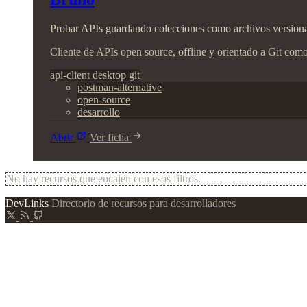
Probar APIs guardando colecciones como archivos versionab
Cliente de APIs open source, offline y orientado a Git como
api-client
desktop
git
postman-alternative
open-source
desarrollo
Abrir
Ver ficha
No hay recursos que encajen con esos filtros.
DevLinks
Directorio de recursos para desarrolladores