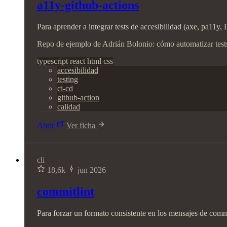
a11y-github-actions
Para aprender a integrar tests de accesibilidad (axe, pa11y
Repo de ejemplo de Adrián Bolonio: cómo automatizar test
typescript
react
html
css
accesibilidad
testing
ci-cd
github-action
calidad
Abrir
Ver ficha
cli
18,6k
jun 2026
commitlint
Para forzar un formato consistente en los mensajes de comm