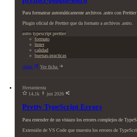
Para formatear automáticamente archivos .astro con Prettier
Plugin oficial de Prettier que da formato a archivos .astro.
astro
typescript
prettier
formato
linter
calidad
buenas-practicas
Abrir
Ver ficha
Herramienta
14,1k
jun 2026
Pretty TypeScript Errors
Para entender de un vistazo los errores complejos de Type
Extensión de VS Code que muestra los errores de TypeScript