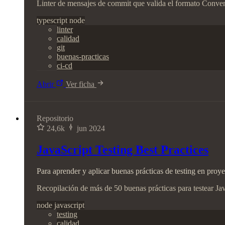
Linter de mensajes de commit que valida el formato Conve
typescript
node
linter
calidad
git
buenas-practicas
ci-cd
Abrir
Ver ficha
Repositorio
24,6k
jun 2024
JavaScript Testing Best Practices
Para aprender y aplicar buenas prácticas de testing en proy
Recopilación de más de 50 buenas prácticas para testear Ja
node
javascript
testing
calidad