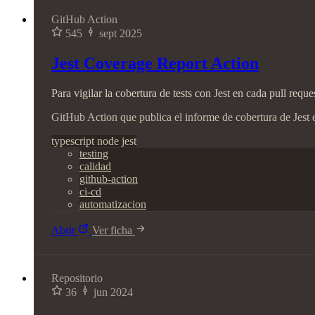
GitHub Action
545
sept 2025
Jest Coverage Report Action
Para vigilar la cobertura de tests con Jest en cada pull req
GitHub Action que publica el informe de cobertura de Jest e
typescript
node
jest
testing
calidad
github-action
ci-cd
automatizacion
Abrir
Ver ficha
Repositorio
36
jun 2024