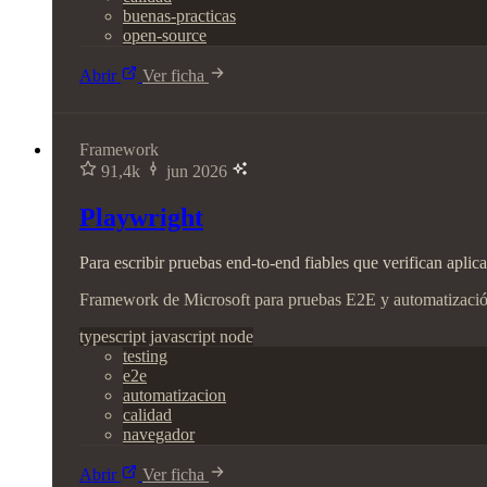
buenas-practicas
open-source
Abrir
Ver ficha
Framework
91,4k
jun 2026
Playwright
Para escribir pruebas end-to-end fiables que verifican apli
Framework de Microsoft para pruebas E2E y automatizaci
typescript
javascript
node
testing
e2e
automatizacion
calidad
navegador
Abrir
Ver ficha