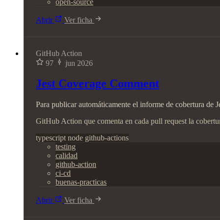
open-source
Abrir
Ver ficha
GitHub Action
97
jun 2026
Jest Coverage Comment
Para publicar automáticamente el informe de cobertura de J
GitHub Action que comenta en cada pull request la cobertura
typescript
node
github-actions
testing
calidad
github-action
ci-cd
buenas-practicas
Abrir
Ver ficha