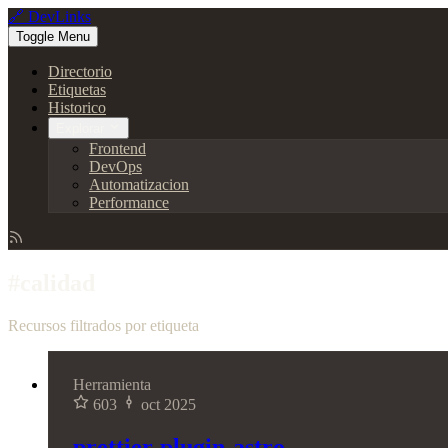
🔗 DevLinks
Toggle Menu
Directorio
Etiquetas
Historico
Explorar
Frontend
DevOps
Automatizacion
Performance
#calidad
Recursos filtrados por etiqueta
Herramienta
603
oct 2025
prettier-plugin-astro