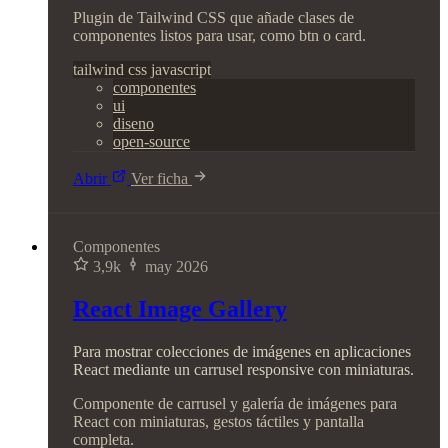
Plugin de Tailwind CSS que añade clases de
componentes listos para usar, como btn o card.
tailwind
css
javascript
componentes
ui
diseno
open-source
Abrir
Ver ficha
Componentes
3,9k
may 2026
React Image Gallery
Para mostrar colecciones de imágenes en aplicaciones
React mediante un carrusel responsive con miniaturas.
Componente de carrusel y galería de imágenes para
React con miniaturas, gestos táctiles y pantalla
completa.