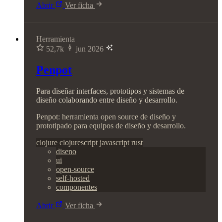
Abrir
Ver ficha
Herramienta
52,7k
jun 2026
Penpot
Para diseñar interfaces, prototipos y sistemas de
diseño colaborando entre diseño y desarrollo.
Penpot: herramienta open source de diseño y
prototipado para equipos de diseño y desarrollo.
clojure
clojurescript
javascript
rust
diseno
ui
open-source
self-hosted
componentes
Abrir
Ver ficha