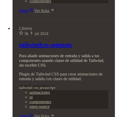
componentes
Abrir
Ver ficha
Libreria
3k
jul 2024
tailwindcss-animate
Para añadir animaciones de entrada y salida a tus
componentes usando clases de utilidad de Tailwind,
sin escribir CSS.
Plugin de Tailwind CSS para crear animaciones de
entrada y salida con clases de utilidad.
tailwind
css
javascript
animaciones
ui
componentes
open-source
Abrir
Ver ficha