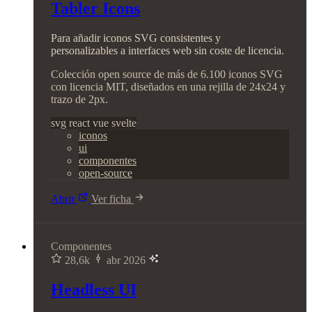
Tabler Icons
Para añadir iconos SVG consistentes y
personalizables a interfaces web sin coste de licencia.
Colección open source de más de 6.100 iconos SVG
con licencia MIT, diseñados en una rejilla de 24x24 y
trazo de 2px.
svg
react
vue
svelte
iconos
ui
componentes
open-source
Abrir
Ver ficha
Componentes
28,6k
abr 2026
Headless UI