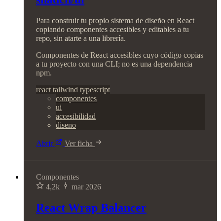
Para construir tu propio sistema de diseño en React
copiando componentes accesibles y editables a tu
repo, sin atarte a una librería.
Componentes de React accesibles cuyo código copias
a tu proyecto con una CLI; no es una dependencia
npm.
react
tailwind
typescript
componentes
ui
accesibilidad
diseno
Abrir
Ver ficha
Componentes
4,2k
mar 2026
React Wrap Balancer