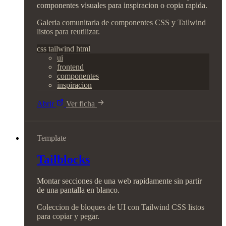
componentes visuales para inspiracion o copia rapida.
Galeria comunitaria de componentes CSS y Tailwind
listos para reutilizar.
css
tailwind
html
ui
frontend
componentes
inspiracion
Abrir
Ver ficha
Template
Tailblocks
Montar secciones de una web rapidamente sin partir
de una pantalla en blanco.
Coleccion de bloques de UI con Tailwind CSS listos
para copiar y pegar.