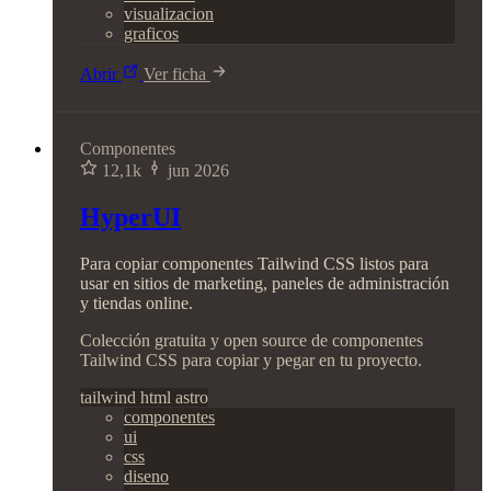
visualizacion
graficos
Abrir
Ver ficha
Componentes
12,1k
jun 2026
HyperUI
Para copiar componentes Tailwind CSS listos para
usar en sitios de marketing, paneles de administración
y tiendas online.
Colección gratuita y open source de componentes
Tailwind CSS para copiar y pegar en tu proyecto.
tailwind
html
astro
componentes
ui
css
diseno