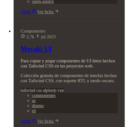
open-source
Abrir
Ver ficha
Componentes
2,7k
jul 2025
Meraki UI
Para copiar y pegar componentes de UI listos hechos
con Tailwind CSS en tus proyectos web.
Colección gratuita de componentes de interfaz hechos
con Tailwind CSS, con soporte RTL y modo oscuro.
tailwind
css
alpinejs
vue
componentes
ui
diseno
rtl
Abrir
Ver ficha