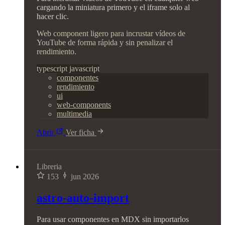
cargando la miniatura primero y el iframe solo al
hacer clic.
Web component ligero para incrustar vídeos de
YouTube de forma rápida y sin penalizar el
rendimiento.
typescript
javascript
componentes
rendimiento
ui
web-components
multimedia
Abrir
Ver ficha
Libreria
153
jun 2026
astro-auto-import
Para usar componentes en MDX sin importarlos