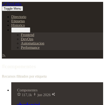
🔗 DevLinks
Toggle Menu
Directorio
Etiquetas
Historico
Explorar
Frontend
DevOps
Automatizacion
Performance
#componentes
Recursos filtrados por etiqueta
Componentes
117,1k
jun 2026
shadcn/ui