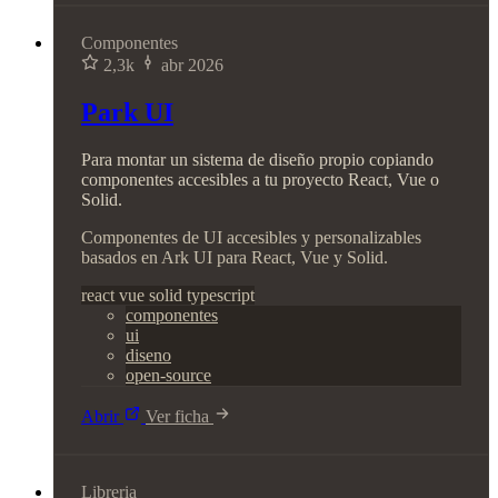
Componentes
2,3k
abr 2026
Park UI
Para montar un sistema de diseño propio copiando
componentes accesibles a tu proyecto React, Vue o
Solid.
Componentes de UI accesibles y personalizables
basados en Ark UI para React, Vue y Solid.
react
vue
solid
typescript
componentes
ui
diseno
open-source
Abrir
Ver ficha
Libreria