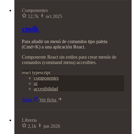
Componentes
12,7k
oct 2025
cmdk
Para añadir un menú de comandos tipo paleta
(Cmd+K) a una aplicación React.
Componente React sin estilos para crear menús de
comandos (command menu) accesibles.
react
typescript
componentes
ui
accesibilidad
Abrir
Ver ficha
Libreria
2,1k
jun 2026