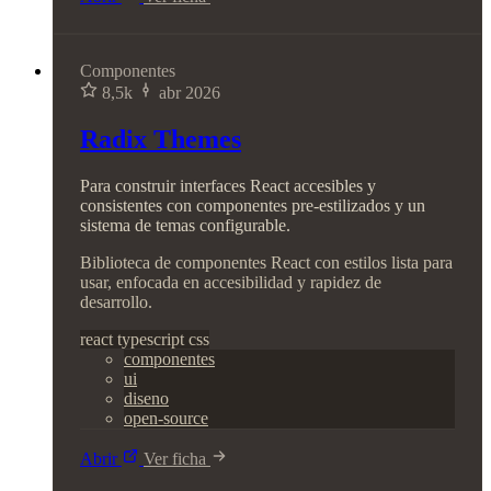
Componentes
8,5k
abr 2026
Radix Themes
Para construir interfaces React accesibles y
consistentes con componentes pre-estilizados y un
sistema de temas configurable.
Biblioteca de componentes React con estilos lista para
usar, enfocada en accesibilidad y rapidez de
desarrollo.
react
typescript
css
componentes
ui
diseno
open-source
Abrir
Ver ficha