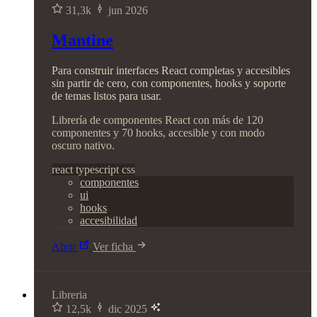
31,3k
jun 2026
Mantine
Para construir interfaces React completas y accesibles
sin partir de cero, con componentes, hooks y soporte
de temas listos para usar.
Librería de componentes React con más de 120
componentes y 70 hooks, accesible y con modo
oscuro nativo.
react
typescript
css
componentes
ui
hooks
accesibilidad
Abrir
Ver ficha
Libreria
12,5k
dic 2025