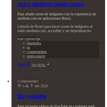
react-medium-image-zoom
Para añadir zoom de imágenes con la experiencia de
medium.com en aplicaciones React.
Librería de React para hacer zoom de imágenes al
estilo medium.com, accesible y sin dependencias.
react
typescript
imagenes
ui
componentes
open-source
Abrir
Ver ficha
Componentes
1,4k
abr 2026
lite-youtube
Para incrustar vídeos de YouTube en cualquier web