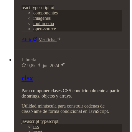
react
typescript
ui
componentes
imagenes
multimedia
open-source
Abrir
Ver ficha
Libreria
9,8k
jun 2024
clsx
Para componer clases CSS condicionalmente a partir
de strings, objetos y arrays.
Utilidad minúscula para construir cadenas de
className de forma condicional en JavaScript.
javascript
typescript
css
react