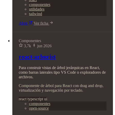
componentes
utilidades
tailwind
Abrir
Ver ficha
Componentes
3,7k
jun 2026
react-arborist
Para construir vistas de árbol jerárquicas en React,
como barras laterales tipo VS Code o exploradores de
archivos.
Componente de árbol para React con drag and drop,
virtualización y navegación por teclado.
react
typescript
ui
componentes
open-source