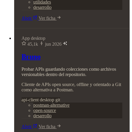
utilidades
desarrollo
Abrir
Ver ficha
App desktop
45,1k
jun 2026
Bruno
Probar APIs guardando colecciones como archivos
versionables dentro del repositorio.
Cliente de APIs open source, offline y orientado a Git
como alternativa a Postman.
api-client
desktop
git
postman-alternative
open-source
desarrollo
Abrir
Ver ficha