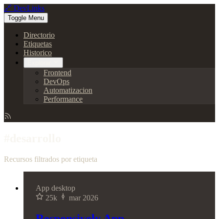
🔗 DevLinks
Toggle Menu
Directorio
Etiquetas
Historico
Explorar
Frontend
DevOps
Automatizacion
Performance
#desarrollo
Recursos filtrados por etiqueta
App desktop
25k
mar 2026
Responsively App