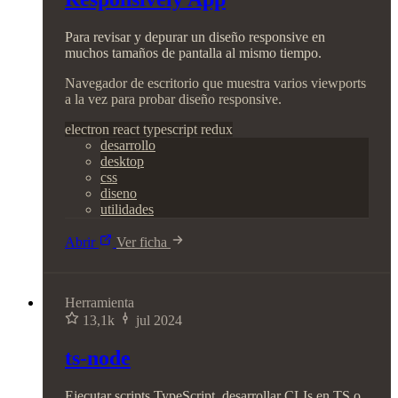
Para revisar y depurar un diseño responsive en
muchos tamaños de pantalla al mismo tiempo.
Navegador de escritorio que muestra varios viewports
a la vez para probar diseño responsive.
electron
react
typescript
redux
desarrollo
desktop
css
diseno
utilidades
Abrir
Ver ficha
Herramienta
13,1k
jul 2024
ts-node
Ejecutar scripts TypeScript, desarrollar CLIs en TS o