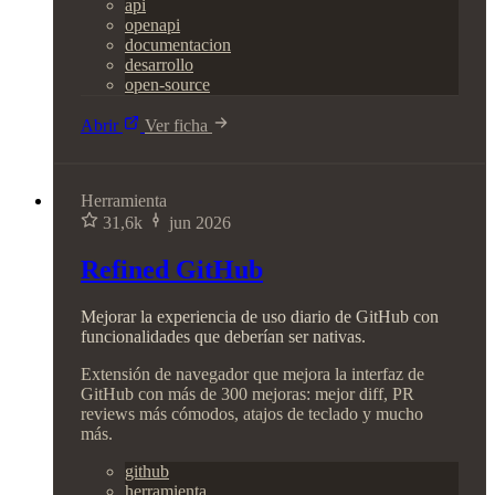
api
openapi
documentacion
desarrollo
open-source
Abrir
Ver ficha
Herramienta
31,6k
jun 2026
Refined GitHub
Mejorar la experiencia de uso diario de GitHub con
funcionalidades que deberían ser nativas.
Extensión de navegador que mejora la interfaz de
GitHub con más de 300 mejoras: mejor diff, PR
reviews más cómodos, atajos de teclado y mucho
más.
github
herramienta