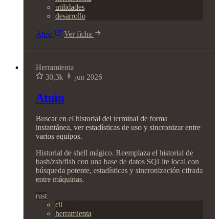
utilidades
desarrollo
Abrir
Ver ficha
Herramienta
30,3k
jun 2026
Atuin
Buscar en el historial del terminal de forma
instantánea, ver estadísticas de uso y sincronizar entre
varios equipos.
Historial de shell mágico. Reemplaza el historial de
bash/zsh/fish con una base de datos SQLite local con
búsqueda potente, estadísticas y sincronización cifrada
entre máquinas.
rust
cli
herramienta