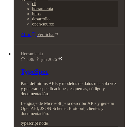
cli
herramienta
https
desarrollo
open-source
Abrir
Ver ficha
Herramienta
5,8k
jun 2026
TypeSpec
Para definir tus APIs y modelos de datos una sola vez
y generar especificaciones, esquemas, código y
documentación.
Lenguaje de Microsoft para describir APIs y generar
OpenAPI, JSON Schema, Protobuf, clientes y
documentación.
typescript
node