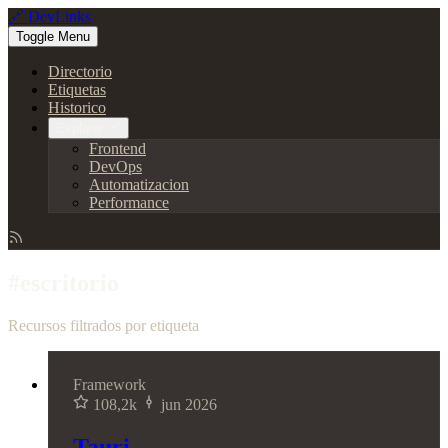
🔗 DevLinks
Toggle Menu
Directorio
Etiquetas
Historico
Explorar
Frontend
DevOps
Automatizacion
Performance
#escritorio
Recursos filtrados por etiqueta
Framework
108,2k
jun 2026
Tauri