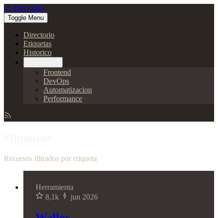
🔗 DevLinks
Toggle Menu
Directorio
Etiquetas
Historico
Explorar
Frontend
DevOps
Automatizacion
Performance
#finanzas
Recursos filtrados por etiqueta
Herramienta
8,1k
jun 2026
Wallos