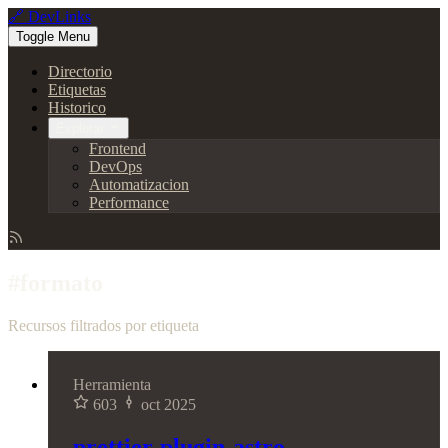
🔗 DevLinks
Toggle Menu
Directorio
Etiquetas
Historico
Explorar
Frontend
DevOps
Automatizacion
Performance
#formato
Recursos filtrados por etiqueta
Herramienta
603
oct 2025
prettier-plugin-astro