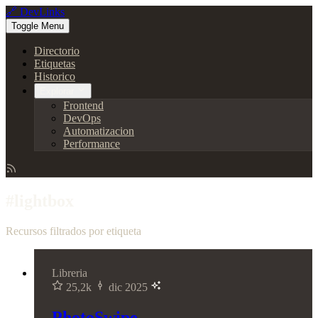
🔗 DevLinks
Toggle Menu
Directorio
Etiquetas
Historico
Explorar
Frontend
DevOps
Automatizacion
Performance
#lightbox
Recursos filtrados por etiqueta
Libreria
25,2k
dic 2025
PhotoSwipe