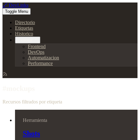
🔗 DevLinks
Toggle Menu
Directorio
Etiquetas
Historico
Explorar
Frontend
DevOps
Automatizacion
Performance
#mockups
Recursos filtrados por etiqueta
Herramienta
Shots