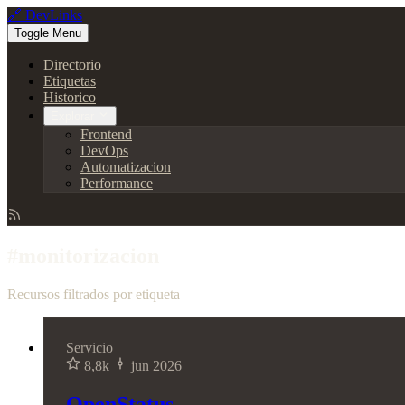
🔗 DevLinks
Toggle Menu
Directorio
Etiquetas
Historico
Explorar
Frontend
DevOps
Automatizacion
Performance
#monitorizacion
Recursos filtrados por etiqueta
Servicio
8,8k
jun 2026
OpenStatus