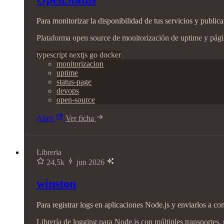
Para monitorizar la disponibilidad de tus servicios y public
Plataforma open source de monitorización de uptime y pági
typescript
nextjs
go
docker
monitorizacion
uptime
status-page
devops
open-source
Abrir
Ver ficha
Libreria
24,5k
jun 2026
winston
Para registrar logs en aplicaciones Node.js y enviarlos a con
Librería de logging para Node.js con múltiples transportes, 