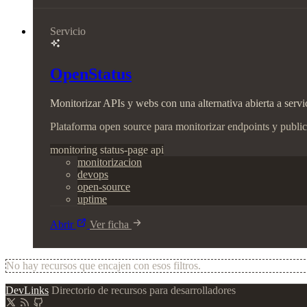
Servicio
OpenStatus
Monitorizar APIs y webs con una alternativa abierta a servi
Plataforma open source para monitorizar endpoints y publi
monitoring
status-page
api
monitorizacion
devops
open-source
uptime
Abrir
Ver ficha
No hay recursos que encajen con esos filtros.
DevLinks
Directorio de recursos para desarrolladores