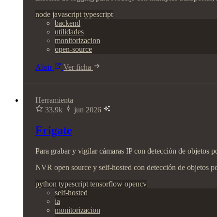
node
javascript
typescript
backend
utilidades
monitorizacion
open-source
Abrir
Ver ficha
Herramienta
33,9k
jun 2026
Frigate
Para grabar y vigilar cámaras IP con detección de objetos po
NVR open source y self-hosted con detección de objetos po
python
typescript
tensorflow
opencv
self-hosted
ia
monitorizacion