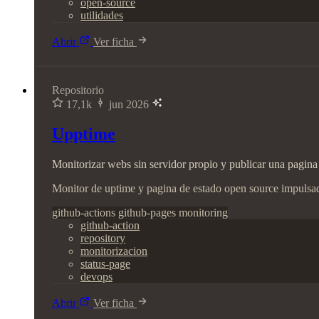
open-source
utilidades
Abrir
Ver ficha
Repositorio
17,1k
jun 2026
Upptime
Monitorizar webs sin servidor propio y publicar una pagina
Monitor de uptime y pagina de estado open source impulsa
github-actions
github-pages
monitoring
github-action
repository
monitorizacion
status-page
devops
Abrir
Ver ficha