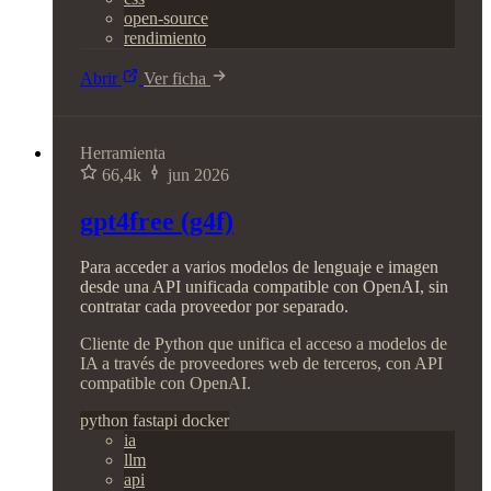
open-source
rendimiento
Abrir
Ver ficha
Herramienta
66,4k
jun 2026
gpt4free (g4f)
Para acceder a varios modelos de lenguaje e imagen
desde una API unificada compatible con OpenAI, sin
contratar cada proveedor por separado.
Cliente de Python que unifica el acceso a modelos de
IA a través de proveedores web de terceros, con API
compatible con OpenAI.
python
fastapi
docker
ia
llm
api