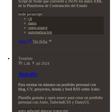
Script de Node que convierte a JSON los datos XML
de la Plataforma de Contratación del Estado
node
javascript
cli
datos
open-source
automatizacion
Abrir
Ver ficha
Template
1,4k
jul 2024
Astrofy
Para montar en minutos un portfolio personal con
blog, CV, proyectos, tienda y feed RSS sobre Astro.
Plantilla gratuita y open source para crear un portfolio
personal con Astro, TailwindCSS y DaisyUI.
astro
tailwind
daisyui
typescript