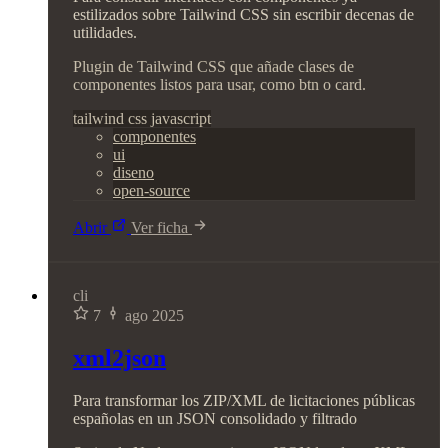
estilizados sobre Tailwind CSS sin escribir decenas de
utilidades.
Plugin de Tailwind CSS que añade clases de
componentes listos para usar, como btn o card.
tailwind
css
javascript
componentes
ui
diseno
open-source
Abrir
Ver ficha
cli
7
ago 2025
xml2json
Para transformar los ZIP/XML de licitaciones públicas
españolas en un JSON consolidado y filtrado