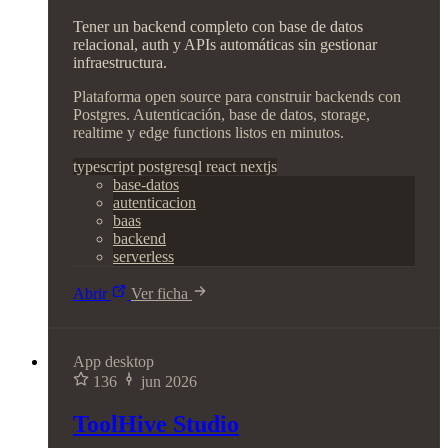
Tener un backend completo con base de datos
relacional, auth y APIs automáticas sin gestionar
infraestructura.
Plataforma open source para construir backends con
Postgres. Autenticación, base de datos, storage,
realtime y edge functions listos en minutos.
typescript
postgresql
react
nextjs
base-datos
autenticacion
baas
backend
serverless
Abrir
Ver ficha
App desktop
136
jun 2026
ToolHive Studio