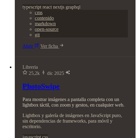
typescript
react
nextjs
graphql
cms
contenido
markdown
open-source
git
Abrir
Ver ficha
Libreria
25,2k
dic 2025
PhotoSwipe
Para mostrar imágenes a pantalla completa con un
lightbox táctil, con zoom y gestos, en cualquier web.
Lightbox y galería de imágenes en JavaScript puro,
sin dependencias de frameworks, para móvil y
escritorio.
javascript
css