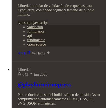
Librería modular de validación de esquemas para
TypeScript, con tipado seguro y tamaño de bundle
mínimo.
typescript
javascript
validacion
formularios
api
rendimiento
open-source
Abrir
Ver ficha
Libreria
643
jun 2026
@playform/compress
Para reducir el peso del build estático de un sitio Astro
comprimiendo automáticamente HTML, CSS, JS,
SVG, JSON e imágenes.