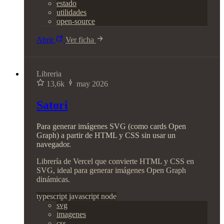
estado
utilidades
open-source
Abrir
Ver ficha
Libreria
13,6k
may 2026
Satori
Para generar imágenes SVG (como cards Open
Graph) a partir de HTML y CSS sin usar un
navegador.
Librería de Vercel que convierte HTML y CSS en
SVG, ideal para generar imágenes Open Graph
dinámicas.
typescript
javascript
node
svg
imagenes
css