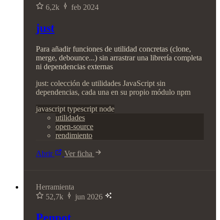
6,2k
feb 2024
just
Para añadir funciones de utilidad concretas (clone,
merge, debounce...) sin arrastrar una librería completa
ni dependencias externas
just: colección de utilidades JavaScript sin
dependencias, cada una en su propio módulo npm
javascript
typescript
node
utilidades
open-source
rendimiento
Abrir
Ver ficha
Herramienta
52,7k
jun 2026
Penpot