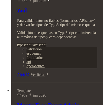
43k
jun 2026
Zod
Para validar datos no fiables (formularios, APIs, env)
y derivar los tipos de TypeScript del mismo esquema
Validación de esquemas en TypeScript con inferencia
automática de tipos y cero dependencias
typescript
javascript
validacion
esquemas
formularios
api
open-source
Abrir
Ver ficha
Template
959
jun 2026