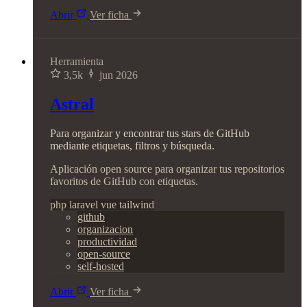
Abrir
Ver ficha
Herramienta
3,5k
jun 2026
Astral
Para organizar y encontrar tus stars de GitHub
mediante etiquetas, filtros y búsqueda.
Aplicación open source para organizar tus repositorios
favoritos de GitHub con etiquetas.
php
laravel
vue
tailwind
github
organizacion
productividad
open-source
self-hosted
Abrir
Ver ficha