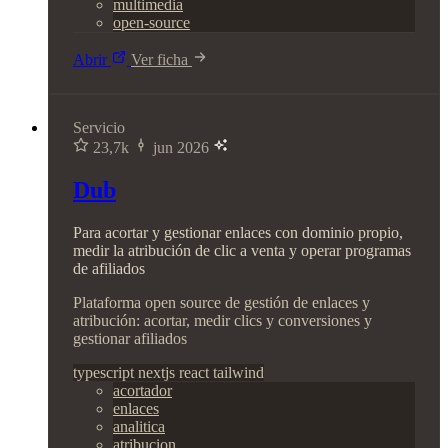
multimedia
open-source
Abrir
Ver ficha
Servicio
23,7k
jun 2026
Dub
Para acortar y gestionar enlaces con dominio propio,
medir la atribución de clic a venta y operar programas
de afiliados
Plataforma open source de gestión de enlaces y
atribución: acortar, medir clics y conversiones y
gestionar afiliados
typescript
nextjs
react
tailwind
acortador
enlaces
analitica
atribucion