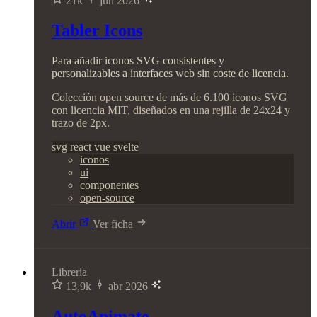
21k
jun 2026
Tabler Icons
Para añadir iconos SVG consistentes y
personalizables a interfaces web sin coste de licencia.
Colección open source de más de 6.100 iconos SVG
con licencia MIT, diseñados en una rejilla de 24x24 y
trazo de 2px.
svg
react
vue
svelte
iconos
ui
componentes
open-source
Abrir
Ver ficha
Libreria
13,9k
abr 2026
AutoAnimate