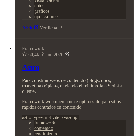
visualizacion
datos
graficos
open-source
Abrir
Ver ficha
Framework
60,4k
jun 2026
Astro
Para construir webs de contenido (blogs, docs,
marketing) rápidas, enviando el mínimo JavaScript al
cliente.
Framework web open source optimizado para sitios
rápidos centrados en contenido.
astro
typescript
vite
javascript
framework
contenido
rendimiento