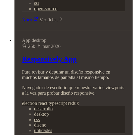
ssr
open-source
Abrir
Ver ficha
App desktop
25k
mar 2026
Responsively App
Para revisar y depurar un diseño responsive en
muchos tamaños de pantalla al mismo tiempo.
Navegador de escritorio que muestra varios viewports
a la vez para probar diseño responsive.
electron
react
typescript
redux
desarrollo
desktop
css
diseno
utilidades