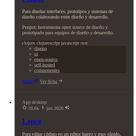
Para diseñar interfaces, prototipos y sistemas de
diseño colaborando entre diseño y desarrollo.
Penpot: herramienta open source de diseño y
prototipado para equipos de diseño y desarrollo.
clojure
clojurescript
javascript
rust
diseno
ui
open-source
self-hosted
componentes
Abrir
Ver ficha
App desktop
38,6k
jun 2026
Lapce
Para editar código en un editor ligero y muy rápido,