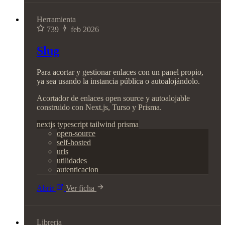
Herramienta
739
feb 2026
Slug
Para acortar y gestionar enlaces con un panel propio,
ya sea usando la instancia pública o autoalojándolo.
Acortador de enlaces open source y autoalojable
construido con Next.js, Turso y Prisma.
nextjs
typescript
tailwind
prisma
open-source
self-hosted
urls
utilidades
autenticacion
Abrir
Ver ficha
Libreria