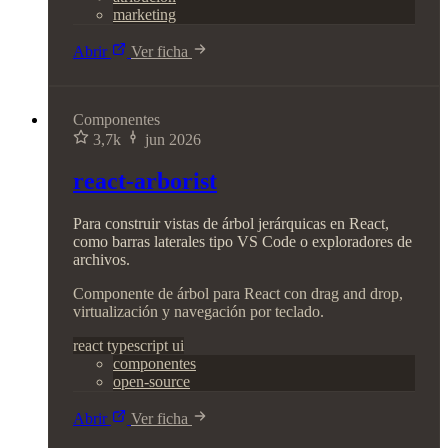
marketing
Abrir
Ver ficha
Componentes
3,7k
jun 2026
react-arborist
Para construir vistas de árbol jerárquicas en React,
como barras laterales tipo VS Code o exploradores de
archivos.
Componente de árbol para React con drag and drop,
virtualización y navegación por teclado.
react
typescript
ui
componentes
open-source
Abrir
Ver ficha