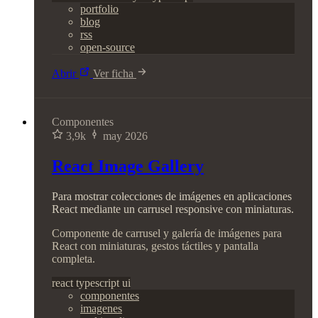
portfolio
blog
rss
open-source
Abrir
Ver ficha
Componentes
3,9k
may 2026
React Image Gallery
Para mostrar colecciones de imágenes en aplicaciones
React mediante un carrusel responsive con miniaturas.
Componente de carrusel y galería de imágenes para
React con miniaturas, gestos táctiles y pantalla
completa.
react
typescript
ui
componentes
imagenes