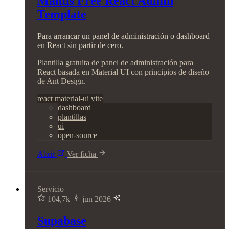
Mantis Free React Admin
Template
Para arrancar un panel de administración o dashboard
en React sin partir de cero.
Plantilla gratuita de panel de administración para
React basada en Material UI con principios de diseño
de Ant Design.
react
material-ui
vite
dashboard
plantillas
ui
open-source
Abrir
Ver ficha
Servicio
104,7k
jun 2026
Supabase