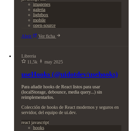
imagenes
galeria
lightbox
mobile
open-source
Abrir
Ver ficha
Libreria
11,5k
may 2025
useHooks (@uidotdev/usehooks)
Para añadir hooks de React listos para usar
(localStorage, debounce, media query...) sin
reimplementarlos.
Colección de hooks de React modernos y seguros en
servidor, del equipo de ui.dev.
react
javascript
hooks