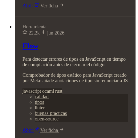
Abrir
Ver ficha
Herramienta
22,2k
jun 2026
Flow
Para detectar errores de tipos en JavaScript en tiempo
de compilación antes de ejecutar el código.
Comprobador de tipos estático para JavaScript creado
por Meta: añade anotaciones de tipo sin renunciar a JS
javascript
ocaml
rust
calidad
tipos
linter
buenas-practicas
open-source
Abrir
Ver ficha