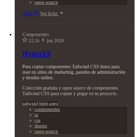
open-source
Abrir
Ver ficha
Componentes
12,1k
jun 2026
HyperUI
Para copiar componentes Tailwind CSS listos para
usar en sitios de marketing, paneles de administración
y tiendas online.
Colección gratuita y open source de componentes
Tailwind CSS para copiar y pegar en tu proyecto.
tailwind
html
astro
componentes
ui
css
diseno
open-source