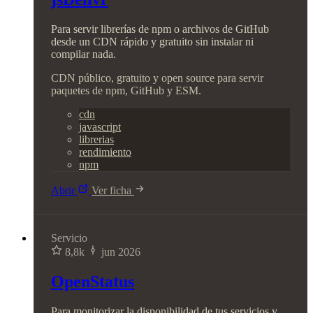
Para servir librerías de npm o archivos de GitHub
desde un CDN rápido y gratuito sin instalar ni
compilar nada.
CDN público, gratuito y open source para servir
paquetes de npm, GitHub y ESM.
cdn
javascript
librerias
rendimiento
npm
Abrir
Ver ficha
Servicio
8,8k
jun 2026
OpenStatus
Para monitorizar la disponibilidad de tus servicios y