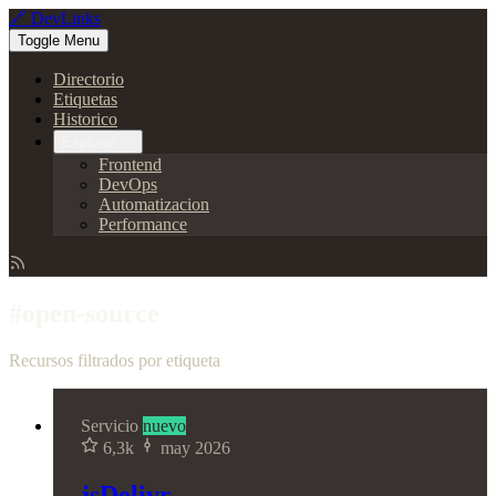
🔗 DevLinks
Toggle Menu
Directorio
Etiquetas
Historico
Explorar
Frontend
DevOps
Automatizacion
Performance
#open-source
Recursos filtrados por etiqueta
Servicio
nuevo
6,3k
may 2026
jsDelivr