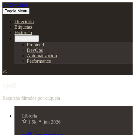
🔗 DevLinks
Toggle Menu
Directorio
Etiquetas
Historico
Explorar
Frontend
DevOps
Automatizacion
Performance
#pdf
Recursos filtrados por etiqueta
Libreria
1,5k
jun 2026
pdf-inspector