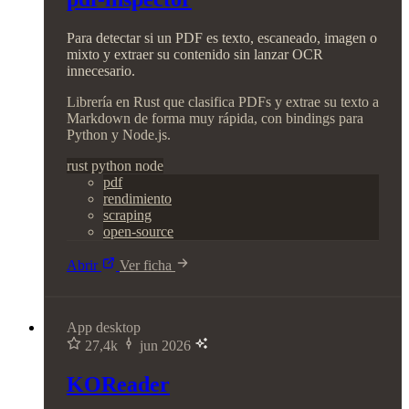
Para detectar si un PDF es texto, escaneado, imagen o
mixto y extraer su contenido sin lanzar OCR
innecesario.
Librería en Rust que clasifica PDFs y extrae su texto a
Markdown de forma muy rápida, con bindings para
Python y Node.js.
rust
python
node
pdf
rendimiento
scraping
open-source
Abrir
Ver ficha
App desktop
27,4k
jun 2026
KOReader