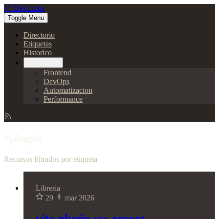
🔗 DevLinks
Toggle Menu
Directorio
Etiquetas
Historico
Explorar
Frontend
DevOps
Automatizacion
Performance
#plugin
Recursos filtrados por etiqueta
Libreria
29
mar 2026
vite-plugin-css-export