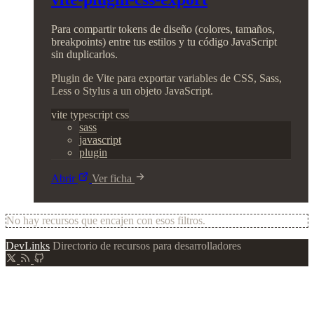
Para compartir tokens de diseño (colores, tamaños,
breakpoints) entre tus estilos y tu código JavaScript
sin duplicarlos.
Plugin de Vite para exportar variables de CSS, Sass,
Less o Stylus a un objeto JavaScript.
vite
typescript
css
sass
javascript
plugin
Abrir
Ver ficha
No hay recursos que encajen con esos filtros.
DevLinks
Directorio de recursos para desarrolladores