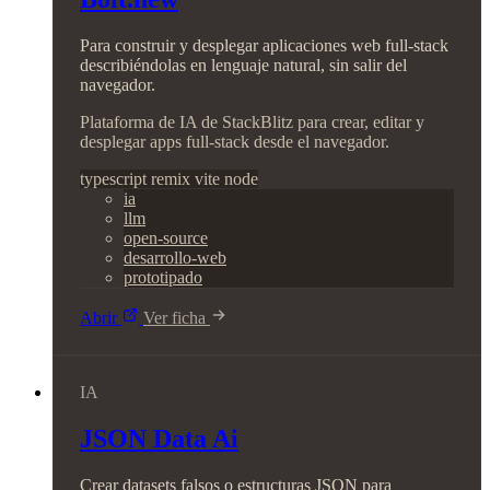
Para construir y desplegar aplicaciones web full-stack
describiéndolas en lenguaje natural, sin salir del
navegador.
Plataforma de IA de StackBlitz para crear, editar y
desplegar apps full-stack desde el navegador.
typescript
remix
vite
node
ia
llm
open-source
desarrollo-web
prototipado
Abrir
Ver ficha
IA
JSON Data Ai
Crear datasets falsos o estructuras JSON para