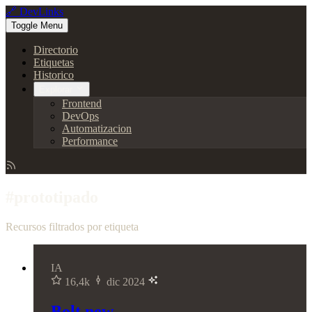
🔗 DevLinks
Toggle Menu
Directorio
Etiquetas
Historico
Explorar
Frontend
DevOps
Automatizacion
Performance
#prototipado
Recursos filtrados por etiqueta
IA
16,4k
dic 2024
Bolt.new