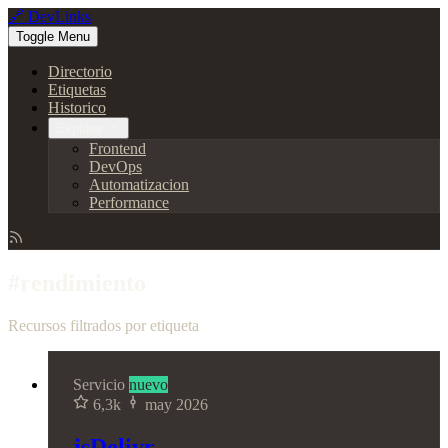
🔗 DevLinks
Toggle Menu
Directorio
Etiquetas
Historico
Explorar
Frontend
DevOps
Automatizacion
Performance
#rendimiento
Recursos filtrados por etiqueta
Servicio
nuevo
6,3k
may 2026
jsDelivr