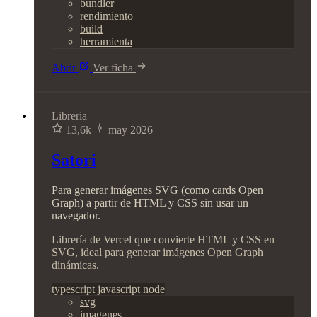
bundler
rendimiento
build
herramienta
Abrir
Ver ficha
Libreria
13,6k
may 2026
Satori
Para generar imágenes SVG (como cards Open
Graph) a partir de HTML y CSS sin usar un
navegador.
Librería de Vercel que convierte HTML y CSS en
SVG, ideal para generar imágenes Open Graph
dinámicas.
typescript
javascript
node
svg
imagenes