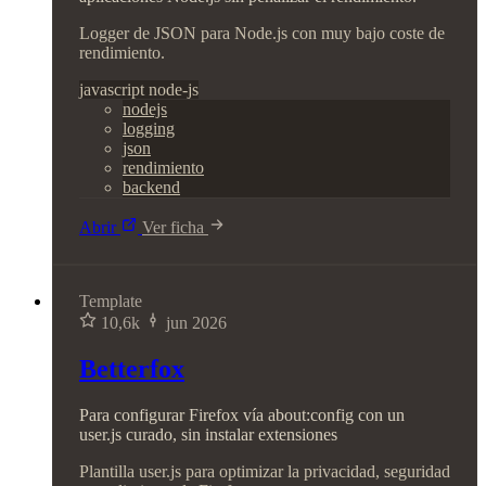
Logger de JSON para Node.js con muy bajo coste de
rendimiento.
javascript
node-js
nodejs
logging
json
rendimiento
backend
Abrir
Ver ficha
Template
10,6k
jun 2026
Betterfox
Para configurar Firefox vía about:config con un
user.js curado, sin instalar extensiones
Plantilla user.js para optimizar la privacidad, seguridad