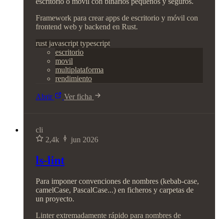
escritorio o móvil con binarios pequeños y seguros.
Framework para crear apps de escritorio y móvil con
frontend web y backend en Rust.
rust
javascript
typescript
escritorio
movil
multiplataforma
rendimiento
Abrir
Ver ficha
cli
2,4k
jun 2026
ls-lint
Para imponer convenciones de nombres (kebab-case,
camelCase, PascalCase...) en ficheros y carpetas de
un proyecto.
Linter extremadamente rápido para nombres de