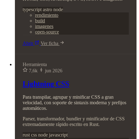
typescript
astro
node
rendimiento
build
imagenes
open-source
Abrir
Ver ficha
Herramienta
7,6k
jun 2026
Lightning CSS
Para transpilar, agrupar y minificar CSS a gran
velocidad, con soporte de sintaxis moderna y prefijos
automáticos.
Parser, transformador, bundler y minificador de CSS
extremadamente rápido escrito en Rust.
rust
css
node
javascript