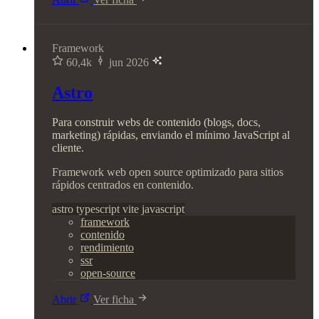
Framework
60,4k
jun 2026
Astro
Para construir webs de contenido (blogs, docs,
marketing) rápidas, enviando el mínimo JavaScript al
cliente.
Framework web open source optimizado para sitios
rápidos centrados en contenido.
astro
typescript
vite
javascript
framework
contenido
rendimiento
ssr
open-source
Abrir
Ver ficha