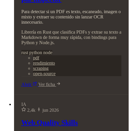
Para detectar si un PDF es texto, escaneado, imagen o
mixto y extraer su contenido sin lanzar OCR
innecesario.
Librería en Rust que clasifica PDFs y extrae su texto a
Markdown de forma muy rápida, con bindings para
Python y Node.js.
rust
python
node
pdf
rendimiento
scraping
open-source
Abrir
Ver ficha
IA
2,4k
jun 2026
Web Quality Skills