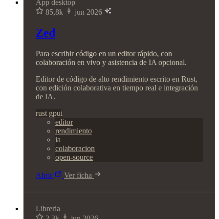
App desktop
85,8k
jun 2026
Zed
Para escribir código en un editor rápido, con
colaboración en vivo y asistencia de IA opcional.
Editor de código de alto rendimiento escrito en Rust,
con edición colaborativa en tiempo real e integración
de IA.
rust
gpui
editor
rendimiento
ia
colaboracion
open-source
Abrir
Ver ficha
Libreria
2,3k
jun 2026