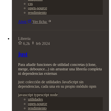
css
open-source
rendimiento
Abrir
Ver ficha
Libreria
6,2k
feb 2024
just
Para añadir funciones de utilidad concretas (clone,
merge, debounce...) sin arrastrar una librería completa
ni dependencias externas
just: colección de utilidades JavaScript sin
dependencias, cada una en su propio módulo npm
javascript
typescript
node
utilidades
open-source
rendimiento