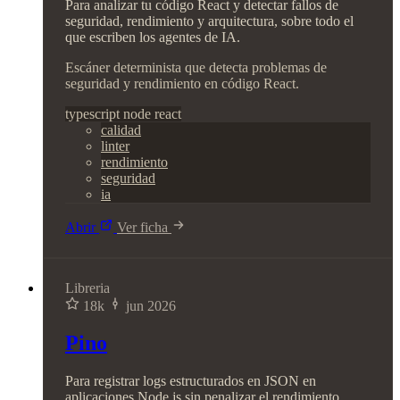
Para analizar tu código React y detectar fallos de
seguridad, rendimiento y arquitectura, sobre todo el
que escriben los agentes de IA.
Escáner determinista que detecta problemas de
seguridad y rendimiento en código React.
typescript
node
react
calidad
linter
rendimiento
seguridad
ia
Abrir
Ver ficha
Libreria
18k
jun 2026
Pino
Para registrar logs estructurados en JSON en
aplicaciones Node.js sin penalizar el rendimiento.