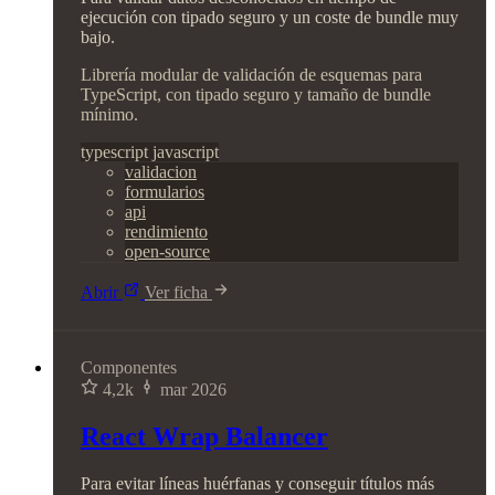
ejecución con tipado seguro y un coste de bundle muy
bajo.
Librería modular de validación de esquemas para
TypeScript, con tipado seguro y tamaño de bundle
mínimo.
typescript
javascript
validacion
formularios
api
rendimiento
open-source
Abrir
Ver ficha
Componentes
4,2k
mar 2026
React Wrap Balancer
Para evitar líneas huérfanas y conseguir títulos más