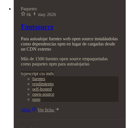
Paquetes
6k
may 2026
Fontsource
Para autoalojar fuentes web open source instalándolas
como dependencias npm en lugar de cargarlas desde
un CDN externo
Más de 1500 fuentes open source empaquetadas
como paquetes npm para autoalojarlas
typescript
css
mdx
fuentes
rendimiento
self-hosted
open-source
npm
Abrir
Ver ficha