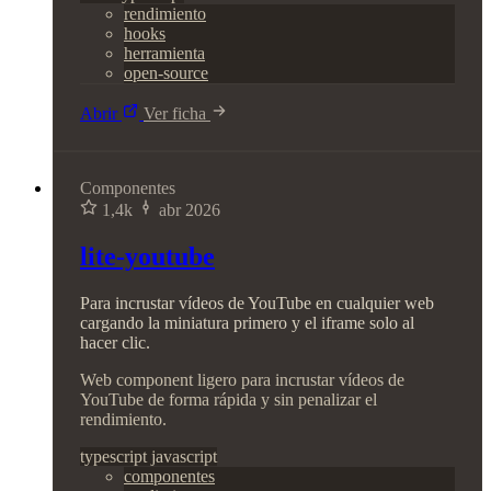
rendimiento
hooks
herramienta
open-source
Abrir
Ver ficha
Componentes
1,4k
abr 2026
lite-youtube
Para incrustar vídeos de YouTube en cualquier web
cargando la miniatura primero y el iframe solo al
hacer clic.
Web component ligero para incrustar vídeos de
YouTube de forma rápida y sin penalizar el
rendimiento.
typescript
javascript
componentes