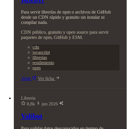
Para servir librerías de npm o archivos de GitHub
desde un CDN rápido y gratuito sin instalar ni
compilar nada.
CDN público, gratuito y open source para servir
paquetes de npm, GitHub y ESM.
cdn
javascript
librerias
rendimiento
npm
Abrir
Ver ficha
Libreria
8,8k
jun 2026
Valibot
Para validar datos desconocidos en tiempo de