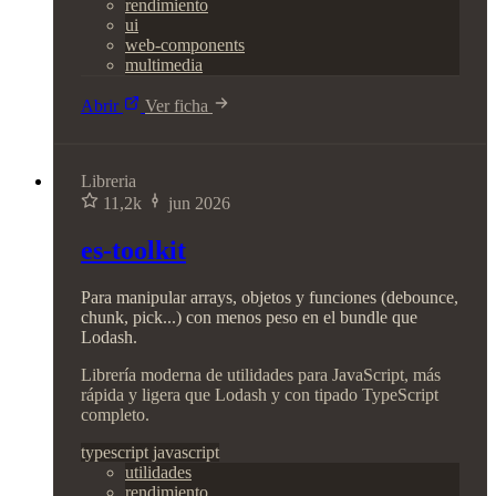
rendimiento
ui
web-components
multimedia
Abrir
Ver ficha
Libreria
11,2k
jun 2026
es-toolkit
Para manipular arrays, objetos y funciones (debounce,
chunk, pick...) con menos peso en el bundle que
Lodash.
Librería moderna de utilidades para JavaScript, más
rápida y ligera que Lodash y con tipado TypeScript
completo.
typescript
javascript
utilidades
rendimiento