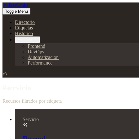
🔗 DevLinks
Toggle Menu
Directorio
Etiquetas
Historico
Explorar
Frontend
DevOps
Automatizacion
Performance
#servicio
Recursos filtrados por etiqueta
Servicio
Resend