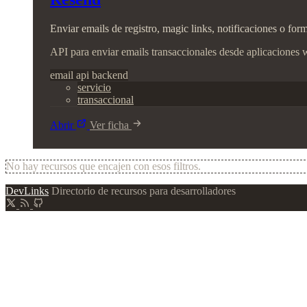
Enviar emails de registro, magic links, notificaciones o fo
API para enviar emails transaccionales desde aplicaciones w
email
api
backend
servicio
transaccional
Abrir
Ver ficha
No hay recursos que encajen con esos filtros.
DevLinks
Directorio de recursos para desarrolladores