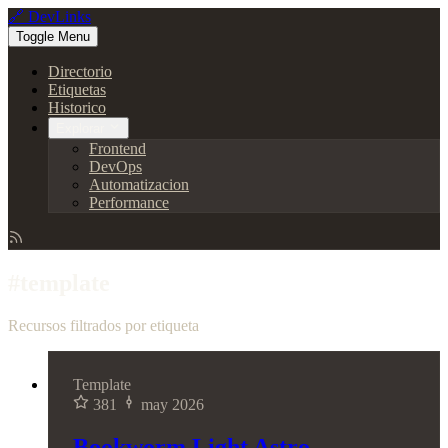
🔗 DevLinks
Toggle Menu
Directorio
Etiquetas
Historico
Explorar
Frontend
DevOps
Automatizacion
Performance
#template
Recursos filtrados por etiqueta
Template
381
may 2026
Bookworm Light Astro