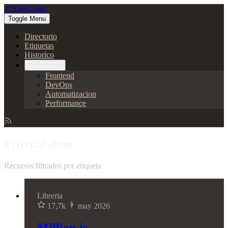
🔗 DevLinks
Toggle Menu
Directorio
Etiquetas
Historico
Explorar
Frontend
DevOps
Automatizacion
Performance
#virtual-dom
Recursos filtrados por etiqueta
Libreria
17,7k
may 2026
Million.js