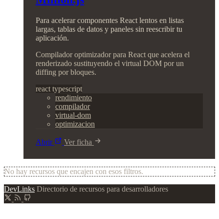
Para acelerar componentes React lentos en listas
largas, tablas de datos y paneles sin reescribir tu
aplicación.
Compilador optimizador para React que acelera el
renderizado sustituyendo el virtual DOM por un
diffing por bloques.
react
typescript
rendimiento
compilador
virtual-dom
optimizacion
Abrir
Ver ficha
No hay recursos que encajen con esos filtros.
DevLinks
Directorio de recursos para desarrolladores